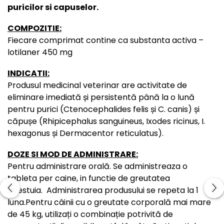
puricilor si capuselor.
COMPOZITIE:
Fiecare comprimat contine ca substanta activa –
lotilaner 450 mg
INDICATII:
Produsul medicinal veterinar are activitate de
eliminare imediată și persistentă până la o lună
pentru purici (Ctenocephalides felis și C. canis) și
căpușe (Rhipicephalus sanguineus, Ixodes ricinus, I.
hexagonus și Dermacentor reticulatus).
DOZE SI MOD DE ADMINISTRARE:
Pentru administrare orală. Se administreaza o
tableta per caine, in functie de greutatea
acestuia. Administrarea produsului se repeta la 1
luna.Pentru câinii cu o greutate corporală mai mare
de 45 kg, utilizați o combinație potrivită de