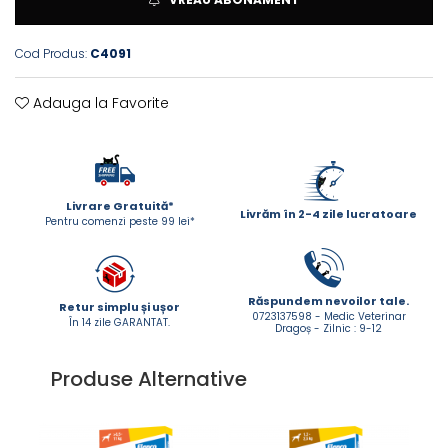
ACCESORII
TRIXIE
Cod Produs:
C4091
JUCARII
HĂINUȚE
Adauga la Favorite
Masina de tuns
Perie
Recipient hrana
Livrare Gratuită*
Livrăm în 2-4 zile lucratoare
Pentru comenzi peste 99 lei*
Răspundem nevoilor tale.
Retur simplu și ușor
0723137598 - Medic Veterinar
În 14 zile GARANTAT.
Dragoș - Zilnic : 9-12
Produse Alternative