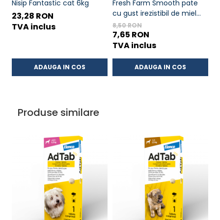
Nisip Fantastic cat 6kg
Fresh Farm Smooth pate
A
cu gust irezistibil de miel
x
23,28 RON
400g
1
TVA inclus
8,50 RON
7,65 RON
T
TVA inclus
ADAUGA IN COS
ADAUGA IN COS
Produse similare