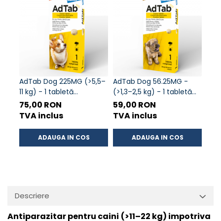
AdTab Dog 225MG (>5,5–
AdTab Dog 56.25MG -
AdT
11 kg) - 1 tabletă
(>1,3–2,5 kg) - 1 tabletă
5,5 
antiparazitara externa
antiparazitara externa
anti
75,00 RON
59,00 RON
69
pentru caini
pentru caini
pent
TVA inclus
TVA inclus
TVA
ADAUGA IN COS
ADAUGA IN COS
Descriere
Antiparazitar pentru caini
(>11–22 kg) impotriva