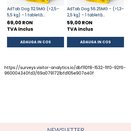
AdTab Dog 112.5MG (>2,5–
AdTab Dog 56.25MG - (>1,3–
A
5,5 kg) - 1 tabletă
2,5 kg) - 1 tabletă
kg
antiparazitara externa
antiparazitara externa
a
69,00 RON
59,00 RON
7
pentru caini
pentru caini
pe
TVA inclus
TVA inclus
T
ADAUGA IN COS
ADAUGA IN COS
https://surveys.visitor-analytics.io/dbf110f8-1532-11f0-92f6-
960004340fd3/69a0791721bfd105e907a40f
NEWSLETTER