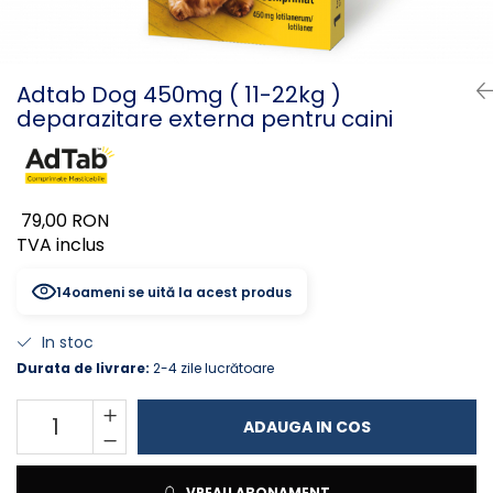
PLICURI
SALAM
CONSERVE
SUPA
DIETE VETERINARE
DIETE VETERINARE
Adtab Dog 450mg ( 11-22kg )
DIETĂ USCATĂ
deparazitare externa pentru caini
ROYAL CANIN DIETE
DIETĂ UMEDĂ
HILLS PD
ANTIPARAZITARE EXTERNE
Calibra Diets
PIPETE
MONGE
79,00 RON
ADVANTAGE
ANTIPARAZITARE EXTERNE
TVA inclus
PASTILE
PIPETE
ANTIPARAZITARE INTERNE
ZGĂRZI
13
oameni se uită la acest produs
ACCESORII
COMPRIMATE
In stoc
NISIP
ANTIPARAZITARE INTERNE
Durata de livrare:
2-4 zile lucrătoare
SUPLIMENTE
VITAMINE ȘI SUPLIMENTE
NUTRACEUTICE
ADAUGA IN COS
VITAMINE
RECOMPENSE
VREAU ABONAMENT