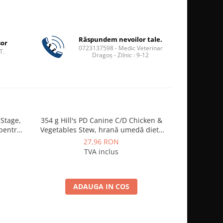
Răspundem nevoilor tale.
șor
0723137598 - Medic Veterinar
T.
Dragoș - Zilnic : 9-12
 Stage,
354 g Hill's PD Canine C/D Chicken &
370g HILL
 pentru
Vegetables Stew, hrană umedă dietă
umeda dieta
veterinară pentru câini
27,96 RON
TVA inclus
ADAUGA IN COS
A