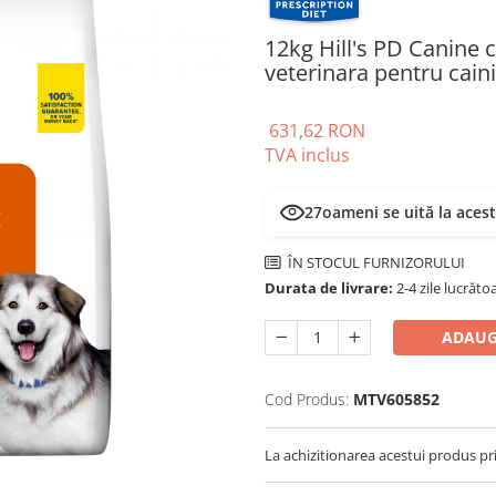
12kg Hill's PD Canine 
veterinara pentru caini
631,62 RON
TVA inclus
27
oameni se uită la aces
ÎN STOCUL FURNIZORULUI
Durata de livrare:
2-4 zile lucrăto
ADAUG
Cod Produs:
MTV605852
La achizitionarea acestui produs pr