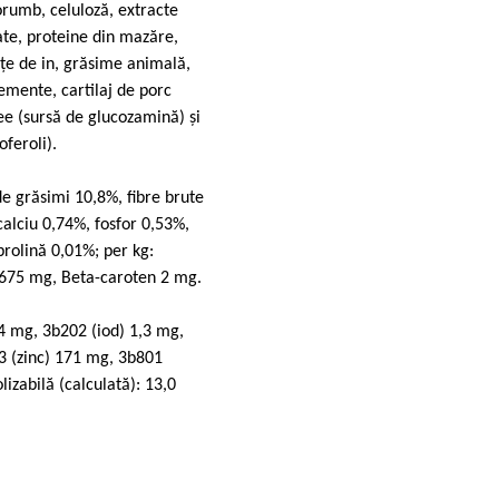
orumb, celuloză, extracte
ate, proteine din mazăre,
nţe de in, grăsime animală,
lemente, cartilaj de porc
cee (sursă de glucozamină) şi
feroli).
e grăsimi 10,8%, fibre brute
calciu 0,74%, fosfor 0,53%,
rolină 0,01%; per kg:
 675 mg, Beta-caroten 2 mg.
4 mg, 3b202 (iod) 1,3 mg,
3 (zinc) 171 mg, 3b801
izabilă (calculată): 13,0