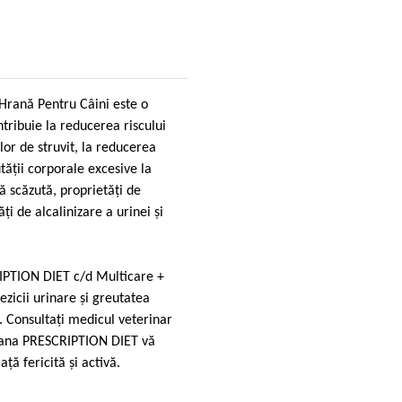
Hrană Pentru Câini este o
ribuie la reducerea riscului
elor de struvit, la reducerea
tăţii corporale excesive la
ă scăzută, proprietăţi de
ţi de alcalinizare a urinei şi
RIPTION DIET c/d Multicare +
ezicii urinare și greutatea
. Consultați medicul veterinar
rana PRESCRIPTION DIET vă
ță fericită și activă.