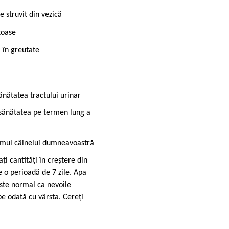
e struvit din vezică
toase
a în greutate
ănătatea tractului urinar
 sănătatea pe termen lung a
smul câinelui dumneavoastră
i cantități în creștere din
 o perioadă de 7 zile. Apa
Este normal ca nevoile
e odată cu vârsta. Cereți