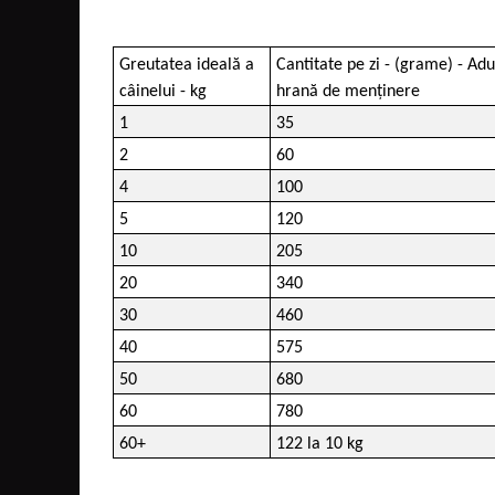
Greutatea ideală a
Cantitate pe zi - (grame) - Ad
câinelui - kg
hrană de menținere
1
35
2
60
4
100
5
120
10
205
20
340
30
460
40
575
50
680
60
780
60+
122 la 10 kg