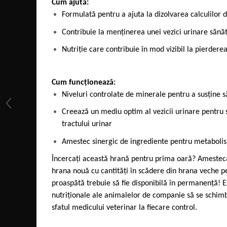
Cum ajută:
Formulată pentru a ajuta la dizolvarea calculilor d
Contribuie la menținerea unei vezici urinare sănă
Nutriție care contribuie în mod vizibil la pierdere
Cum funcționează:
Niveluri controlate de minerale pentru a susține s
Creează un mediu optim al vezicii urinare pentru
tractului urinar
Amestec sinergic de ingrediente pentru metaboli
Încercați această hrană pentru prima oară? Amestecaț
hrana nouă cu cantități în scădere din hrana veche pe
proaspătă trebuie să fie disponibilă în permanență! 
nutriționale ale animalelor de companie să se schimb
sfatul medicului veterinar la fiecare control.