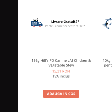
ACCESORII
TRIXIE
JUCARII
Livrare Gratuită*
HĂINUȚE
Pentru comenzi peste 99 lei*
Masina de tuns
Perie
Recipient hrana
156g Hill's PD Canine c/d Chicken &
10kg H
Vegetable Stew
pent
15,31 RON
TVA inclus
ADAUGA IN COS