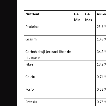
Nutrient
GA
GA
As Fe
Min
Max
Proteine
25.6 
Grăsimi
10.8 
Carbohidrați (extract liber de
36.8 
nitrogen)
Fibre
13.2 
Calciu
0.74 
Fosfor
0.53 
Potasiu
0.75 