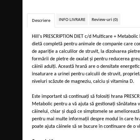
INFO LIVRARE
Review-uri
(0)
Descriere
Hill's PRESCRIPTION DIET c/d Multicare + Metabolic 
dietă completă pentru animale de companie care cont
de apariţie a calculilor de struvit, la dizolvarea pietr
formării de pietre de oxalat şi pentru reducerea greu
câinii adulţi. Această hrană are o densitate energetic
insaturare a urinei pentru calculii de struvit, proprietă
niveluri scăzute de magneziu, calciu şi vitamina D.
Este important să continuați să folosiți hrana PRESC
Metabolic pentru a vă ajuta să gestionați sănătatea v
câinelui, chiar și după ce simptomele se ameliorează
pentru mai multe informații despre modul în care h
poate ajuta câinele să se bucure în continuare de o via