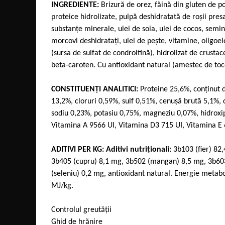
INGREDIENTE:
Brizură de orez, făină din gluten de p
proteice hidrolizate, pulpă deshidratată de roșii pres
substanţe minerale, ulei de soia, ulei de cocos, semi
morcovi deshidrataţi, ulei de peşte, vitamine, oligoe
(sursa de sulfat de condroitină), hidrolizat de crusta
beta-caroten. Cu antioxidant natural (amestec de toco
CONSTITUENŢI ANALITICI:
Proteine 25,6%, conţinut d
13,2%, cloruri 0,59%, sulf 0,51%, cenuşă brută 5,1%, 
sodiu 0,23%, potasiu 0,75%, magneziu 0,07%, hidroxip
Vitamina A 9566 UI, Vitamina D3 715 UI, Vitamina E
ADITIVI PER KG: Aditivi nutriţionali:
3b103 (fier) 82,
3b405 (cupru) 8,1 mg, 3b502 (mangan) 8,5 mg, 3b60
(seleniu) 0,2 mg, antioxidant natural. Energie metabol
MJ/kg.
Controlul greutății
Ghid de hrănire