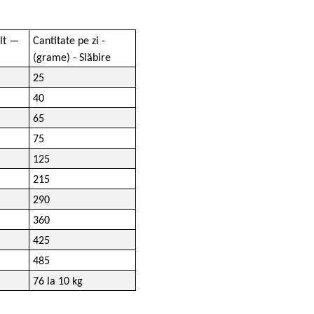
ult —
Cantitate pe zi -
(grame) - Slăbire
25
40
65
75
125
215
290
360
425
485
76 la 10 kg