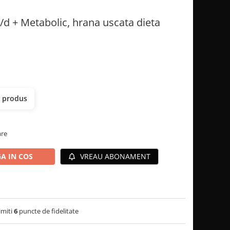
c/d + Metabolic, hrana uscata dieta
t produs
are
A IN COS
VREAU ABONAMENT
imiti
6
puncte de fidelitate